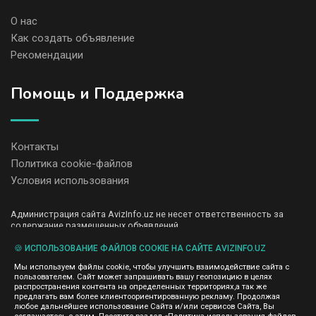
О нас
Как создать объявление
Рекомендации
Помощь и Поддержка
Контакты
Политика cookie-файлов
Условия использования
Администрация сайта AvizInfo.uz не несет ответственность за
содержание размещенных объявлений.
Мы ценим конфиденциальность наших пользователей. Мы не
передаем и не продаем личную информацию зарегистрированных
🍪 ИСПОЛЬЗОВАНИЕ ФАЙЛОВ COOKIE НА САЙТЕ AVIZINFO.UZ
пользователей AvizInfo.uz третьим лицам. Мы не отвечаем за
Мы используем файлы cookie, чтобы улучшить взаимодействие сайта с
правила конфиденциальности сайтов на которые ссылается
пользователем. Сайт может запрашивать вашу геопозицию в целях
AvizInfo.uz. На некоторых страницах нашего сайта представлена
распространения контента на определенных территориях,а так же
реклама Google Adsense Advertising Network. Чтобы узнать
предлагать вам более клиентоориентированную рекламу. Продолжая
нажмите тут
подробней о правилах конфиденциальности Google
.
любое дальнейшее использование Сайта и/или сервисов Сайта, Вы