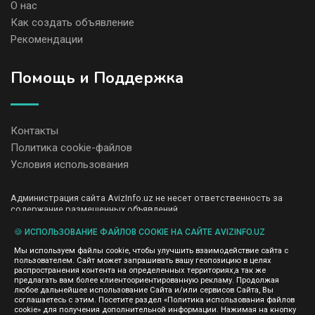
О нас
Как создать объявление
Рекомендации
Помощь и Поддержка
Контакты
Политика cookie-файлов
Условия использования
Администрация сайта AvizInfo.uz не несет ответственность за
содержание размещенных объявлений.
Мы ценим конфиденциальность наших пользователей. Мы не
передаем и не продаем личную информацию зарегистрированных
🍪 ИСПОЛЬЗОВАНИЕ ФАЙЛОВ COOKIE НА САЙТЕ AVIZINFO.UZ
пользователей AvizInfo.uz третьим лицам. Мы не отвечаем за
Мы используем файлы cookie, чтобы улучшить взаимодействие сайта с
правила конфиденциальности сайтов на которые ссылается
пользователем. Сайт может запрашивать вашу геопозицию в целях
AvizInfo.uz. На некоторых страницах нашего сайта представлена
распространения контента на определенных территориях,а так же
реклама Google Adsense Advertising Network. Чтобы узнать
предлагать вам более клиентоориентированную рекламу. Продолжая
нажмите тут
подробней о правилах конфиденциальности Google
.
любое дальнейшее использование Сайта и/или сервисов Сайта, Вы
соглашаетесь с этим. Посетите раздел «Политика использования файлов
cookie» для получения дополнительной информации. Нажимая на кнопку