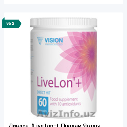
95 $
Ливлон. (Live lon+). Продам Ягоды