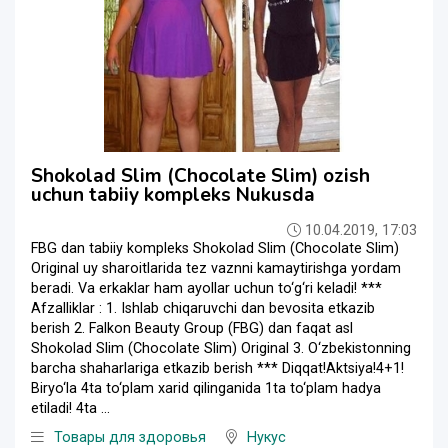
Shokolad Slim (Chocolate Slim) ozish
uchun tabiiy kompleks Nukusda
10.04.2019, 17:03
FBG dan tabiiy kompleks Shokolad Slim (Chocolate Slim)
Original uy sharoitlarida tez vaznni kamaytirishga yordam
beradi. Va erkaklar ham ayollar uchun to‘g‘ri keladi! ***
Afzalliklar : 1. Ishlab chiqaruvchi dan bevosita etkazib
berish 2. Falkon Beauty Group (FBG) dan faqat asl
Shokolad Slim (Chocolate Slim) Original 3. O‘zbekistonning
barcha shaharlariga etkazib berish *** Diqqat!Aktsiya!4+1!
Biryo‘la 4ta to‘plam xarid qilinganida 1ta to‘plam hadya
etiladi! 4ta ...
Товары для здоровья
Нукус