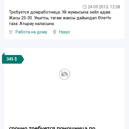
24.09.2013, 12:58
Требуется домработница. Уй жумысына эейл адам.
Жасы 25-30. Укыпты, тагам жаксы дайындап б!лет!н
таза. Атырау каласына
Работа на дому
Нукус
345 $
срочно требуется помошница по