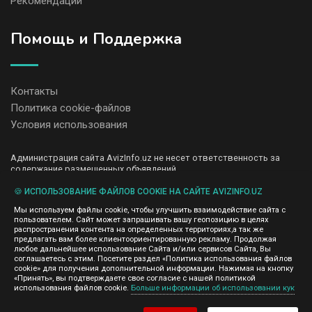
Рекомендации
Помощь и Поддержка
Контакты
Политика cookie-файлов
Условия использования
Администрация сайта AvizInfo.uz не несет ответственность за
содержание размещенных объявлений.
Мы ценим конфиденциальность наших пользователей. Мы не
передаем и не продаем личную информацию зарегистрированных
🍪 ИСПОЛЬЗОВАНИЕ ФАЙЛОВ COOKIE НА САЙТЕ AVIZINFO.UZ
пользователей AvizInfo.uz третьим лицам. Мы не отвечаем за
Мы используем файлы cookie, чтобы улучшить взаимодействие сайта с
правила конфиденциальности сайтов на которые ссылается
пользователем. Сайт может запрашивать вашу геопозицию в целях
AvizInfo.uz. На некоторых страницах нашего сайта представлена
распространения контента на определенных территориях,а так же
реклама Google Adsense Advertising Network. Чтобы узнать
предлагать вам более клиентоориентированную рекламу. Продолжая
нажмите тут
подробней о правилах конфиденциальности Google
.
любое дальнейшее использование Сайта и/или сервисов Сайта, Вы
соглашаетесь с этим. Посетите раздел «Политика использования файлов
cookie» для получения дополнительной информации. Нажимая на кнопку
«Принять», вы подтверждаете свое согласие с нашей политикой
использования файлов cookie.
Больше информации об использовании кук
AvizInfo.uz
©2008-2026,