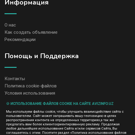
Информация
О нас
Как создать объявление
Рекомендации
Помощь и Поддержка
Контакты
Политика cookie-файлов
Условия использования
🍪 ИСПОЛЬЗОВАНИЕ ФАЙЛОВ COOKIE НА САЙТЕ AVIZINFO.UZ
Администрация сайта AvizInfo.uz не несет ответственность за
Мы используем файлы cookie, чтобы улучшить взаимодействие сайта с
содержание размещенных объявлений.
пользователем. Сайт может запрашивать вашу геопозицию в целях
Мы ценим конфиденциальность наших пользователей. Мы не
распространения контента на определенных территориях,а так же
передаем и не продаем личную информацию зарегистрированных
предлагать вам более клиентоориентированную рекламу. Продолжая
пользователей AvizInfo.uz третьим лицам. Мы не отвечаем за
любое дальнейшее использование Сайта и/или сервисов Сайта, Вы
правила конфиденциальности сайтов на которые ссылается
соглашаетесь с этим. Посетите раздел «Политика использования файлов