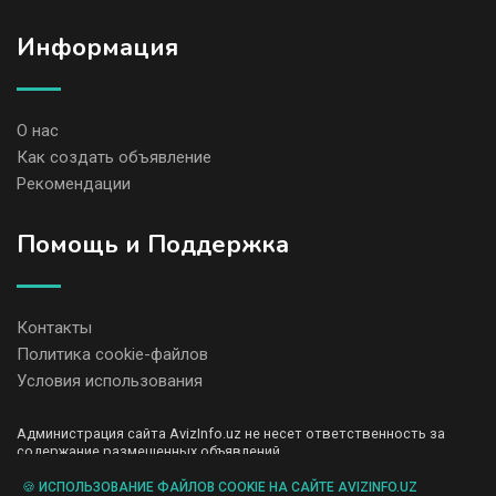
Информация
О нас
Как создать объявление
Рекомендации
Помощь и Поддержка
Контакты
Политика cookie-файлов
Условия использования
Администрация сайта AvizInfo.uz не несет ответственность за
содержание размещенных объявлений.
Мы ценим конфиденциальность наших пользователей. Мы не
передаем и не продаем личную информацию зарегистрированных
🍪 ИСПОЛЬЗОВАНИЕ ФАЙЛОВ COOKIE НА САЙТЕ AVIZINFO.UZ