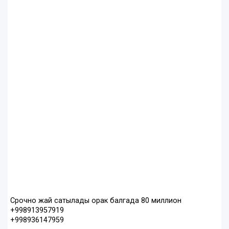
Срочно жай сатылады орак балгада 80 миллион
+998913957919
+998936147959