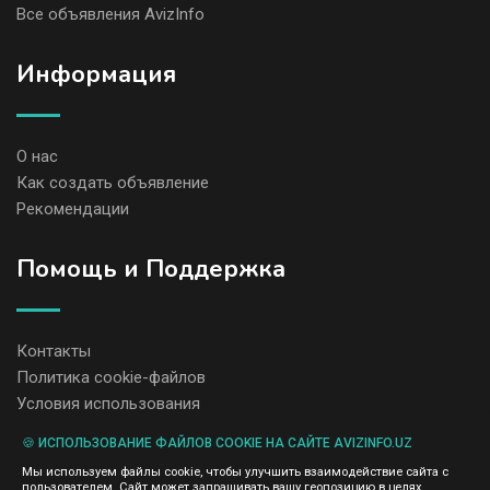
Все объявления AvizInfo
Информация
О нас
Как создать объявление
Рекомендации
Помощь и Поддержка
Контакты
Политика cookie-файлов
Условия использования
🍪 ИСПОЛЬЗОВАНИЕ ФАЙЛОВ COOKIE НА САЙТЕ AVIZINFO.UZ
Администрация сайта AvizInfo.uz не несет ответственность за
Мы используем файлы cookie, чтобы улучшить взаимодействие сайта с
содержание размещенных объявлений.
пользователем. Сайт может запрашивать вашу геопозицию в целях