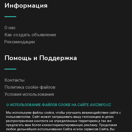
Информация
О нас
Как создать объявление
Рекомендации
Помощь и Поддержка
Контакты
Политика cookie-файлов
Условия использования
🍪 ИСПОЛЬЗОВАНИЕ ФАЙЛОВ COOKIE НА САЙТЕ AVIZINFO.UZ
Администрация сайта AvizInfo.uz не несет ответственность за
Мы используем файлы cookie, чтобы улучшить взаимодействие сайта с
содержание размещенных объявлений.
пользователем. Сайт может запрашивать вашу геопозицию в целях
Мы ценим конфиденциальность наших пользователей. Мы не
распространения контента на определенных территориях,а так же
передаем и не продаем личную информацию зарегистрированных
предлагать вам более клиентоориентированную рекламу. Продолжая
пользователей AvizInfo.uz третьим лицам. Мы не отвечаем за
любое дальнейшее использование Сайта и/или сервисов Сайта, Вы
правила конфиденциальности сайтов на которые ссылается