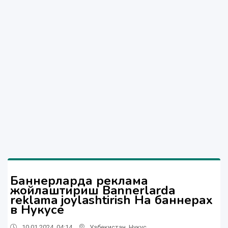
Баннерларда реклама
жойлаштириш Bannerlarda
reklama joylashtirish На баннерах
в Нукусе
10.01.2024, 04:14
Узбекистан
,
Нукус