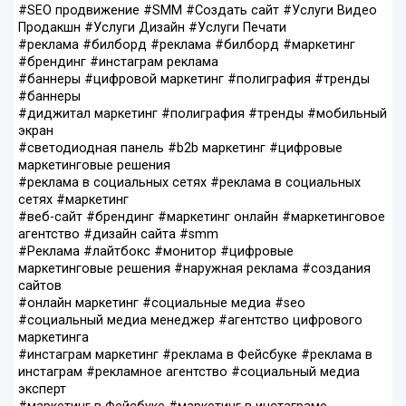
#SЕО продвижение #SMM #Создать сайт #Услуги Видео
Продакшн #Услуги Дизайн #Услуги Печати
#реклама #билборд #реклама #билборд #маркетинг
#брендинг #инстаграм реклама
#баннеры #цифровой маркетинг #полиграфия #тренды
#баннеры
#диджитал маркетинг #полиграфия #тренды #мобильный
экран
#светодиодная панель #b2b маркетинг #цифровые
маркетинговые решения
#реклама в социальных сетях #реклама в социальных
сетях #маркетинг
#веб-сайт #брендинг #маркетинг онлайн #маркетинговое
агентство #дизайн сайта #smm
#Реклама #лайтбокс #монитор #цифровые
маркетинговые решения #наружная реклама #создания
сайтов
#онлайн маркетинг #социальные медиа #seo
#социальный медиа менеджер #агентство цифрового
маркетинга
#инстаграм маркетинг #реклама в Фейсбуке #реклама в
инстаграм #рекламное агентство #социальный медиа
эксперт