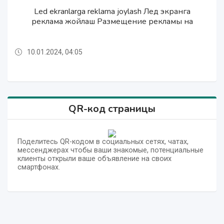
Смс рассылка Sms yuborish xizmati Смс юбориш
Led ekranlarga reklama joylash Лед экранга
Led ekranlarga reklama joylash Лед экранга
СМС реклама СМС рассылка SMS reklama
СМС реклама СМС рассылка SMS reklama
реклама жойлаш Размещение рекламы на
хизмати
реклама жойлаш Размещение рекламы на
10.01.2024, 04:05
10.01.2024, 04:05
30.01.2024, 06:15
10.01.2024, 04:16
30.01.2024, 06:15
QR-код страницы
Поделитесь QR-кодом в социальных сетях, чатах,
мессенджерах чтобы ваши знакомые, потенциальные
клиенты открыли ваше объявление на своих
смартфонах.