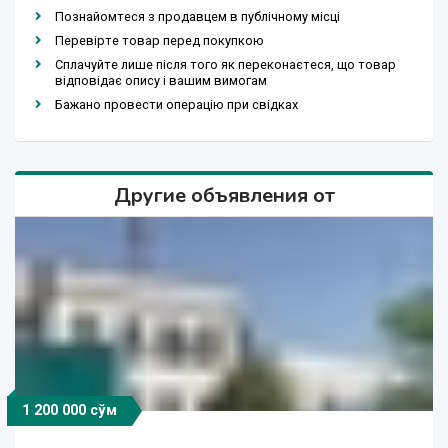
Познайомтеся з продавцем в публічному місці
Перевірте товар перед покупкою
Сплачуйте лише після того як переконаєтеся, що товар
відповідає опису і вашим вимогам
Бажано провести операцію при свідках
Другие объявления от
1 200 000 сўм
1 200 000 сўм
50 сўм
1 сўм
1 сўм