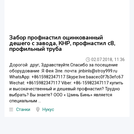
Забор профнастил оцинкованный
дешего с завода, КНР, профнастил с8,
профильный труба
02.07.2018, 11:36
Дорогой друг, Здравствуйте.Спасибо за посещение
oборудование .Я Фея Эле. почта: jinbinls@stroy999.ru
WhatsApp: +8615982347117 Skype:live:baacec0f7b3efc67
Wechat: +8615982347117 Viber: +86-15982347117 купить
и высокачественный и дешевый профнастил? Трудно
выбрать? Вы знаете? ООО « Цзинь Бинь» является
специальным ...
Станки
Нукус