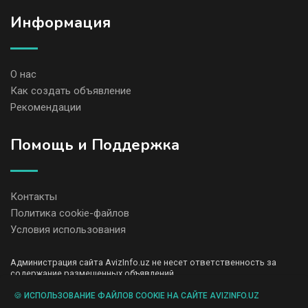
Информация
О нас
Как создать объявление
Рекомендации
Помощь и Поддержка
Контакты
Политика cookie-файлов
Условия использования
Администрация сайта AvizInfo.uz не несет ответственность за
содержание размещенных объявлений.
Мы ценим конфиденциальность наших пользователей. Мы не
передаем и не продаем личную информацию зарегистрированных
🍪 ИСПОЛЬЗОВАНИЕ ФАЙЛОВ COOKIE НА САЙТЕ AVIZINFO.UZ
пользователей AvizInfo.uz третьим лицам. Мы не отвечаем за