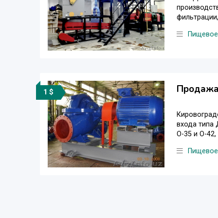
производств
фильтрации,
Пищевое
Продажа
1 $
Кировоградс
входа типа 
О-35 и О-42,
Пищевое