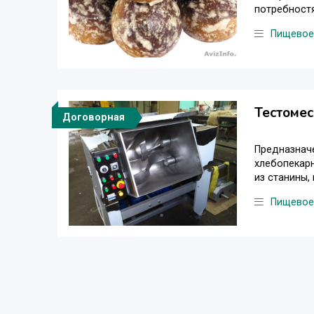
потребностя
Пищевое
Тестомес
Договорная
Предназначе
хлебопекар
из станины,
Пищевое