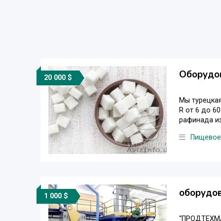
Оборудо
20 000 $
Мы турецкая
R от 6 до 6
рафинада из
Пищевое
оборудо
1 000 $
“ПРОДТЕХМА