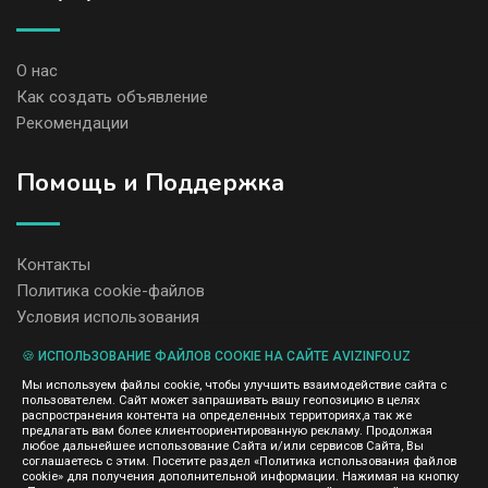
О нас
Как создать объявление
Рекомендации
Помощь и Поддержка
Контакты
Политика cookie-файлов
Условия использования
🍪 ИСПОЛЬЗОВАНИЕ ФАЙЛОВ COOKIE НА САЙТЕ AVIZINFO.UZ
Администрация сайта AvizInfo.uz не несет ответственность за
Мы используем файлы cookie, чтобы улучшить взаимодействие сайта с
содержание размещенных объявлений.
пользователем. Сайт может запрашивать вашу геопозицию в целях
Мы ценим конфиденциальность наших пользователей. Мы не
распространения контента на определенных территориях,а так же
передаем и не продаем личную информацию зарегистрированных
предлагать вам более клиентоориентированную рекламу. Продолжая
пользователей AvizInfo.uz третьим лицам. Мы не отвечаем за
любое дальнейшее использование Сайта и/или сервисов Сайта, Вы
правила конфиденциальности сайтов на которые ссылается
соглашаетесь с этим. Посетите раздел «Политика использования файлов
AvizInfo.uz. На некоторых страницах нашего сайта представлена
cookie» для получения дополнительной информации. Нажимая на кнопку