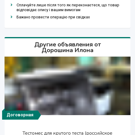
Сплачуйте лише після того як переконаєтеся, що товар
відповідає опису і вашим вимогам
Бажано провести операцію при свідках
Другие объявления от
Дорошина Илона
Договорная
Договорная
Договорная
Договорная
98 000 руб.
98 000 руб.
Печь кондитерская настольная (российское
Печь кондитерская настольная (российское
Печь кондитерская напольная (российское
Тестомес для крутого теста (российское