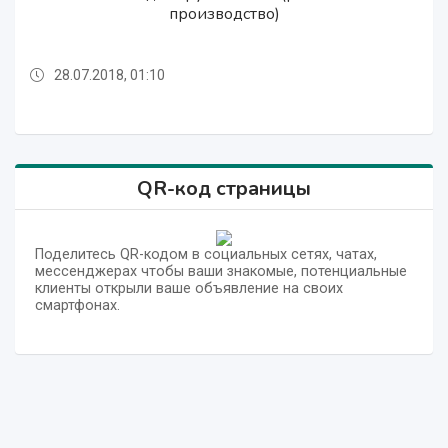
Печь кондитерская настольная (Россия)
Печь кондитерская настольная (Россия)
производство)
производство)
производство)
производство)
28.07.2018, 01:10
28.07.2018, 01:10
28.07.2018, 01:10
28.07.2018, 01:10
28.07.2018, 01:10
28.07.2018, 01:10
QR-код страницы
Поделитесь QR-кодом в социальных сетях, чатах,
мессенджерах чтобы ваши знакомые, потенциальные
клиенты открыли ваше объявление на своих
смартфонах.