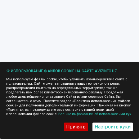
🍪 ИСПОЛЬЗОВАНИЕ ФАЙЛОВ COOKIE НА САЙТЕ AVIZINFO.UZ
Мы используем файлы cookie, чтобы улучшить взаимодействие сайта с
пользователем. Сайт может запрашивать вашу геопозицию в целях
распространения контента на определенных территориях,а так же
предлагать вам более клиентоориентированную рекламу. Продолжая
любое дальнейшее использование Сайта и/или сервисов Сайта, Вы
соглашаетесь с этим. Посетите раздел «Политика использования файлов
cookie» для получения дополнительной информации. Нажимая на кнопку
«Принять», вы подтверждаете свое согласие с нашей политикой
использования файлов cookie.
Больше информации об использовании кук
Принять
Настроить куки