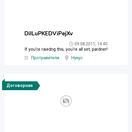
DiILuPKEDViPejXv
09.08.2011, 14:40
If you're raiedng this, you're all set, pardner!
Протравители
Нукус
Договорная