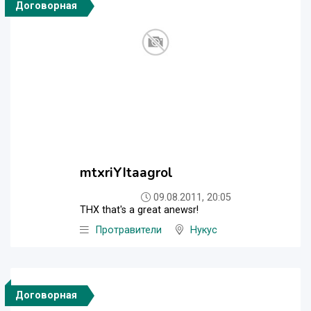
Договорная
mtxriYItaagrol
09.08.2011, 20:05
THX that's a great anewsr!
Протравители
Нукус
Договорная