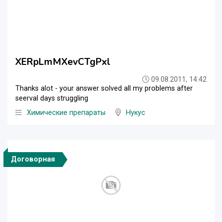
XERpLmMXevCTgPxl
09.08.2011, 14:42
Thanks alot - your answer solved all my problems after
seerval days struggling
Химические препараты
Нукус
Договорная