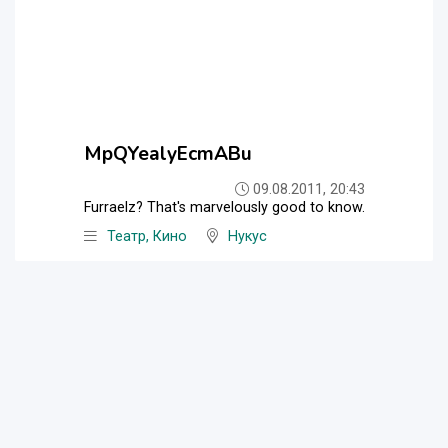
MpQYealyEcmABu
09.08.2011, 20:43
Furraelz? That's marvelously good to know.
Театр, Кино
Нукус