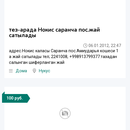
тез-арада Нокис саранча пос.жай
сатылады
06.01.2012, 22:47
адрес.Нокис каласы Саранча пос.Амиударья кошеси 1
а жай сатылады тел; 2241008, +998913799377.тазадан
салынган шиферланган жай
Дома
Нукус
100 руб.