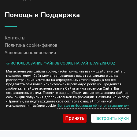
Помощь и Поддержка
Контакты
Политика cookie-файлов
Условия использования
🍪 ИСПОЛЬЗОВАНИЕ ФАЙЛОВ COOKIE НА САЙТЕ AVIZINFO.UZ
Администрация сайта AvizInfo.uz не несет ответственность за
Мы используем файлы cookie, чтобы улучшить взаимодействие сайта с
содержание размещенных объявлений.
пользователем. Сайт может запрашивать вашу геопозицию в целях
Мы ценим конфиденциальность наших пользователей. Мы не
распространения контента на определенных территориях,а так же
передаем и не продаем личную информацию зарегистрированных
предлагать вам более клиентоориентированную рекламу. Продолжая
пользователей AvizInfo.uz третьим лицам. Мы не отвечаем за
любое дальнейшее использование Сайта и/или сервисов Сайта, Вы
правила конфиденциальности сайтов на которые ссылается
соглашаетесь с этим. Посетите раздел «Политика использования файлов
AvizInfo.uz. На некоторых страницах нашего сайта представлена
cookie» для получения дополнительной информации. Нажимая на кнопку
реклама Google Adsense Advertising Network. Чтобы узнать
«Принять», вы подтверждаете свое согласие с нашей политикой
нажмите тут
использования файлов cookie.
Больше информации об использовании кук
подробней о правилах конфиденциальности Google
.
Принять
Настроить куки
AvizInfo.uz
©2008-2026,