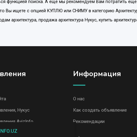
ся функцией поиска. А еще мы рекомендуем Вам потратить еще
что Вы ищете с опцией
КУПЛЮ или СНИМУ
в категорию
Архитекту
родам архитектура, продажа архитектура Нукус, купить архитектур
вления
Информация
йта
О нас
вления, Нукус
Как создать объявление
вления AvizInfo
Рекомендации
INFO.UZ