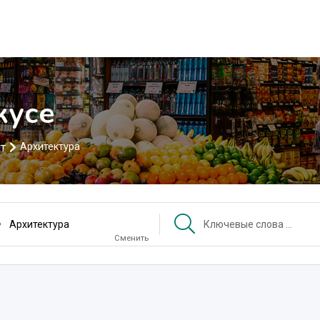
кусе
т
Архитектура
Архитектура
Сменить