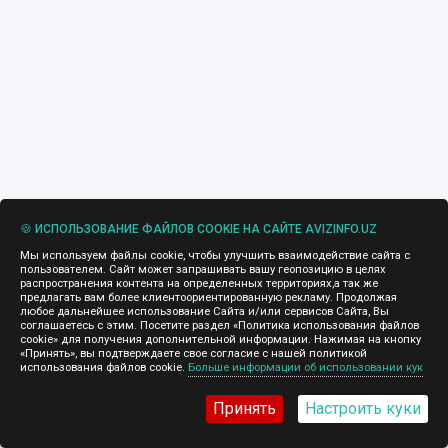
🍪 ИСПОЛЬЗОВАНИЕ ФАЙЛОВ COOKIE НА САЙТЕ AVIZINFO.UZ
Мы используем файлы cookie, чтобы улучшить взаимодействие сайта с
пользователем. Сайт может запрашивать вашу геопозицию в целях
распространения контента на определенных территориях,а так же
предлагать вам более клиентоориентированную рекламу. Продолжая
любое дальнейшее использование Сайта и/или сервисов Сайта, Вы
соглашаетесь с этим. Посетите раздел «Политика использования файлов
cookie» для получения дополнительной информации. Нажимая на кнопку
«Принять», вы подтверждаете свое согласие с нашей политикой
использования файлов cookie.
Больше информации об использовании кук
Принять
Настроить куки