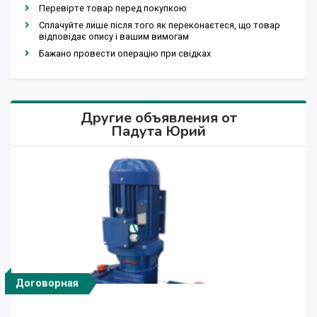
Перевірте товар перед покупкою
Сплачуйте лише після того як переконаєтеся, що товар
відповідає опису і вашим вимогам
Бажано провести операцію при свідках
Другие объявления от
Падута Юрий
Договорная
Договорная
Договорная
Договорная
Договорная
Договорная
Договорная
Договорная
Договорная
Договорная
Договорная
Договорная