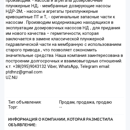
производим: - насосы и агрегаты дозировочные
плунжерные НД; - мембранные дозирующие насосы
НДР-2М; - насосы и агрегаты трехплунжерные
кривошипные ПТ и Т, - оригинальные запасные части к
насосам . Производим модернизацию находящихся в
эксплуатации дозировочных насосов НД , для придания
им нового качества – герметичности, которая
заключается в замене классической плунжерной
гидравлической части на мембранную с использованием
старого привода , что позволяет сэкономить
значительные средства. Наша компания заинтересована в
построении долгосрочных и взаимовыгодных отношений.
к.т. +38(095)9043132 Viber, WhatsApp, Telegram email:
ptdhnz@gmail.com
UZ.NU
Тип объявления:
Продам, продажа, продаю
Торг:
--
ИНФОРМАЦИЯ О КОМПАНИИ, КОТОРАЯ РАЗМЕСТИЛА
ОБЪЯВЛЕНИЕ: