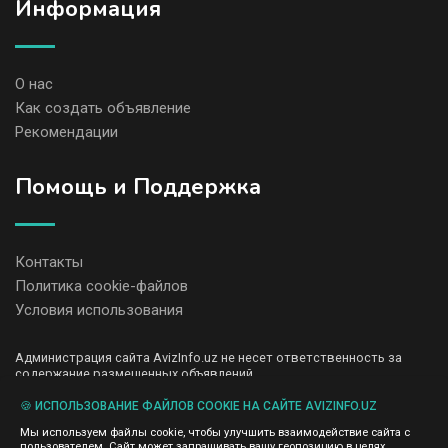
Информация
О нас
Как создать объявление
Рекомендации
Помощь и Поддержка
Контакты
Политика cookie-файлов
Условия использования
Администрация сайта AvizInfo.uz не несет ответственность за
содержание размещенных объявлений.
Мы ценим конфиденциальность наших пользователей. Мы не
передаем и не продаем личную информацию зарегистрированных
🍪 ИСПОЛЬЗОВАНИЕ ФАЙЛОВ COOKIE НА САЙТЕ AVIZINFO.UZ
пользователей AvizInfo.uz третьим лицам. Мы не отвечаем за
Мы используем файлы cookie, чтобы улучшить взаимодействие сайта с
правила конфиденциальности сайтов на которые ссылается
пользователем. Сайт может запрашивать вашу геопозицию в целях